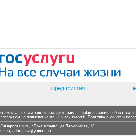
Предприятия
Це
о округа Похвистнево использует файлы cookie и сервисы сбора техни
 согласием на применение данных технологий.
Политика обработки перс
Самарская обл., г.Похвистнево, ул.Лермонтова, 16
el.ru
,
adm.pohv@yandex.ru