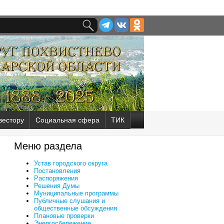
вестору
Социальная сфера
ТИК
Меню раздела
Устав городского округа
Постановления
Распоряжения
Решения Думы
Муниципальные программы
Публичные слушания и
общественные обсуждения
Плановые проверки
Энергосбережение