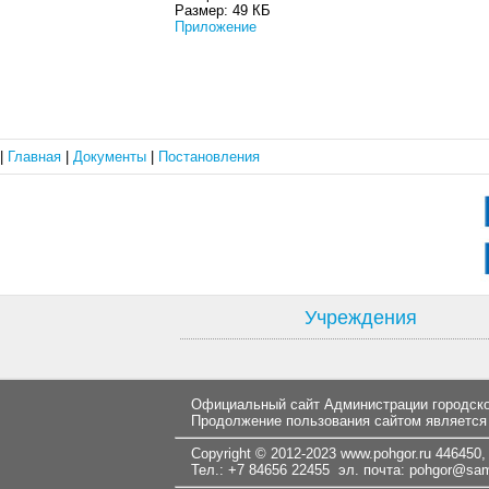
Размер:
49 КБ
Приложение
|
Главная
|
Документы
|
Постановления
Учреждения
Официальный сайт Администрации городског
Продолжение пользования сайтом является
Copyright © 2012-2023
www.pohgor.ru
446450, 
Тел.: +7 84656 22455 эл. почта:
pohgor@samt