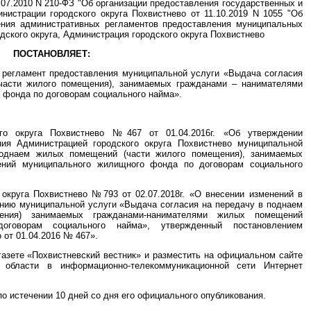
.07.2010 N 210-ФЗ "Об организации предоставления государственных и
нистрации городского округа Похвистнево от 11.10.2019 N 1055 "Об
ения административных регламентов предоставления муниципальных
одского округа, Администрация городского округа Похвистнево
ПОСТАНОВЛЯЕТ:
 регламент предоставления муниципальной услуги «Выдача согласия
части жилого помещения), занимаемых гражданами – нанимателями
фонда по договорам социального найма».
ого округа Похвистнево №467 от 01.04.2016г. «Об утверждении
ния Администрацией городского округа Похвистнево муниципальной
поднаем жилых помещений (части жилого помещения), занимаемых
ний муниципального жилищного фонда по договорам социального
 округа Похвистнево №793 от 02.07.2018г. «О внесении изменений в
нию муниципальной услуги «Выдача согласия на передачу в поднаем
ния) занимаемых гражданами-нанимателями жилых помещений
говорам социального найма», утвержденный постановлением
 от 01.04.2016 № 467».
газете «Похвистневский вестник» и разместить на официальном сайте
й области в информационно-телекоммуникационной сети Интернет
по истечении 10 дней со дня его официального опубликования.