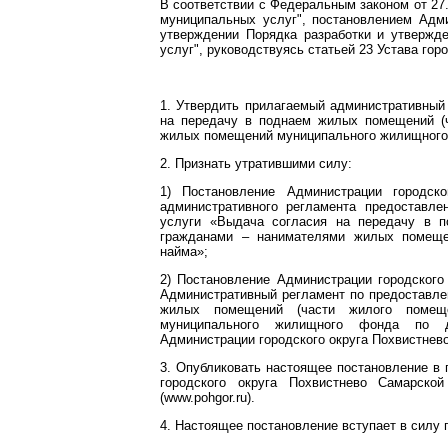
В соответствии с Федеральным законом от 27
муниципальных услуг", постановлением Адми
утверждении Порядка разработки и утвержд
услуг", руководствуясь статьей 23 Устава гор
1. Утвердить прилагаемый административный
на передачу в поднаем жилых помещений (
жилых помещений муниципального жилищного 
2. Признать утратившими силу:
1) Постановление Администрации городск
административного регламента предоставле
услуги «Выдача согласия на передачу в 
гражданами – нанимателями жилых помеще
найма»;
2) Постановление Администрации городского
Административный регламент по предоставле
жилых помещений (части жилого помеще
муниципального жилищного фонда по до
Администрации городского округа Похвистнево
3. Опубликовать настоящее постановление в 
городского округа Похвистнево Самарско
(www.pohgor.ru).
4. Настоящее постановление вступает в силу 