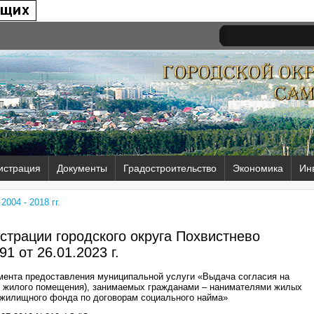
истрация
Документы
Градостроительство
Экономика
Ин
004 - 2018 гг.
трации городского округа Похвистнево
91 от
26.01.2023 г.
мента предоставления муниципальной услуги «Выдача согласия на
и жилого помещения), занимаемых гражданами – нанимателями жилых
жилищного фонда по договорам социального найма»