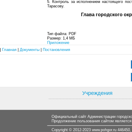
5. Контроль за исполнением настоящего пос
Тарасову.
Глава город
Тип файла:
PDF
Размер:
1,4 МБ
Приложение
|
Главная
|
Документы
|
Постановления
Учреждения
Официальный сайт Администрации городског
Продолжение пользования сайтом является
Copyright © 2012-2023
www.pohgor.ru
446450, 