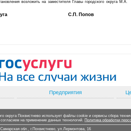
тановления возложить на заместителя Главы городского округа М.А.
ского округа С.П. Попов
Предприятия
Це
о округа Похвистнево использует файлы cookie и сервисы сбора техни
 согласием на применение данных технологий.
Политика обработки перс
Самарская обл., г.Похвистнево, ул.Лермонтова, 16