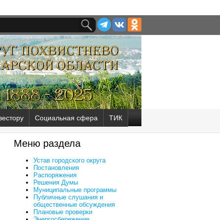
вестору
Социальная сфера
ТИК
Меню раздела
Устав городского округа
Постановления
Распоряжения
Решения Думы
Муниципальные программы
Публичные слушания и
общественные обсуждения
Плановые проверки
Энергосбережение