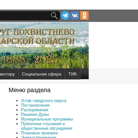
вестору
Социальная сфера
ТИК
Меню раздела
Устав городского округа
Постановления
Распоряжения
Решения Думы
Муниципальные программы
Публичные слушания и
общественные обсуждения
Плановые проверки
Энергосбережение