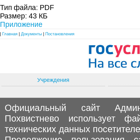
Тип файла:
PDF
Размер:
43 КБ
Приложение
|
Главная
|
Документы
|
Постановления
Учреждения
Официальный сайт Админи
Похвистнево использует ф
технических данных посетителе
Продолжение пользования с