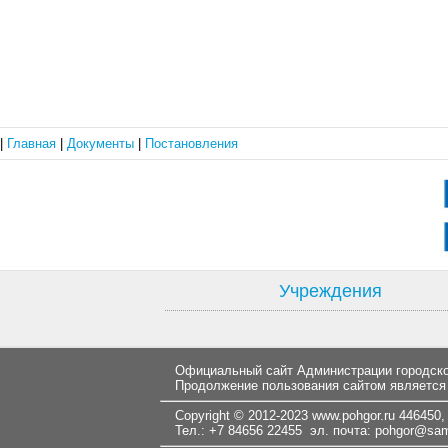
|
Главная
|
Документы
|
Постановления
Учреждения
Официальный сайт Администрации городског
Продолжение пользования сайтом является
Copyright © 2012-2023
www.pohgor.ru
446450, 
Тел.: +7 84656 22455 эл. почта:
pohgor@samt