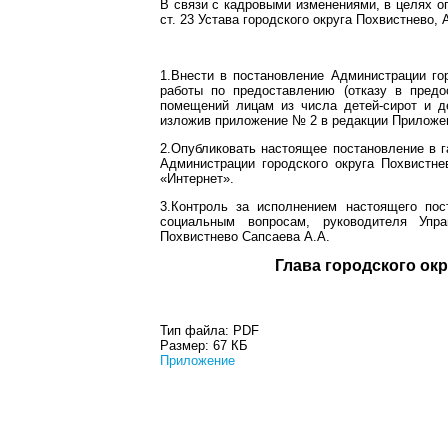
В связи с кадровыми изменениями, в целях о
ст. 23 Устава городского округа Похвистнево,
1.Внести в постановление Администрации го
работы по предоставлению (отказу в пред
помещений лицам из числа детей-сирот и д
изложив приложение № 2 в редакции Приложе
2.Опубликовать настоящее постановление в г
Администрации городского округа Похвистн
«Интернет».
3.Контроль за исполнением настоящего пос
социальным вопросам, руководителя Упра
Похвистнево Сапсаева А.А.
Глава город
Тип файла:
PDF
Размер:
67 КБ
Приложение