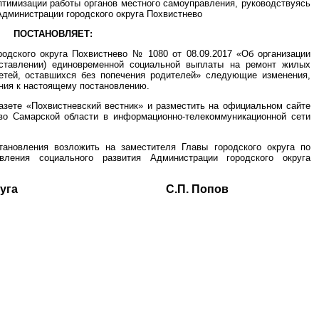
птимизации работы органов местного самоуправления, руководствуясь
 Администрации городского округа Похвистнево
ПОСТАНОВЛЯЕТ:
родского округа Похвистнево № 1080 от 08.09.2017 «Об организации
оставлении) единовременной социальной выплаты на ремонт жилых
етей, оставшихся без попечения родителей» следующие изменения,
ния к настоящему постановлению.
азете «Похвистневский вестник» и разместить на официальном сайте
ево Самарской области в информационно-телекоммуникационной сети
тановления возложить на заместителя Главы городского округа по
вления социального развития Администрации городского округа
ского округа С.П. Попов