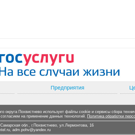
Предприятия
Це
о округа Похвистнево использует файлы cookie и сервисы сбора техни
 согласием на применение данных технологий.
Политика обработки перс
Самарская обл., г.Похвистнево, ул.Лермонтова, 16
el.ru
,
adm.pohv@yandex.ru