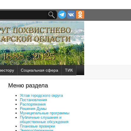
вестору
Социальная сфера
ТИК
Меню раздела
Устав городского округа
Постановления
Распоряжения
Решения Думы
Муниципальные программы
Публичные слушания и
общественные обсуждения
Плановые проверки
Энергосбережение