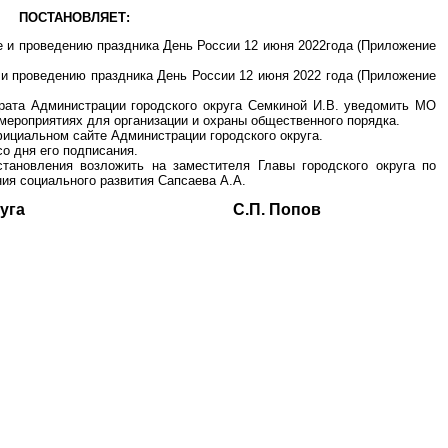
ПОСТАНОВЛЯЕТ:
ке и проведению праздника День России 12 июня 2022года (Приложение
е и проведению праздника День России 12 июня 2022 года (Приложение
арата Администрации городского округа Семкиной И.В. уведомить МО
ероприятиях для организации и охраны общественного порядка.
фициальном сайте Администрации городского округа.
со дня его подписания.
становления возложить на заместителя Главы городского округа по
ия социального развития Сапсаева А.А.
ского округа С.П. Попов