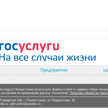
Предприятия
Це
о округа Похвистнево использует файлы cookie и сервисы сбора техни
 согласием на применение данных технологий.
Политика обработки перс
Самарская обл., г.Похвистнево, ул.Лермонтова, 16
el.ru
,
adm.pohv@yandex.ru