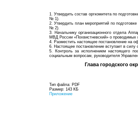
1. Утвердить состав оргкомитета по подготов
№ 1).
2. Утвердить план мероприятий по подготовк
№ 2).
3. Начальнику организационного отдела Апп
МВД России «Похвистневский» о проводимых м
4. Разместить настоящее постановление на о
6. Настоящее постановление вступает в силу 
5. Контроль за исполнением настоящего по
социальным вопросам, руководителя Управлен
Глава город
Тип файла:
PDF
Размер:
143 КБ
Приложение