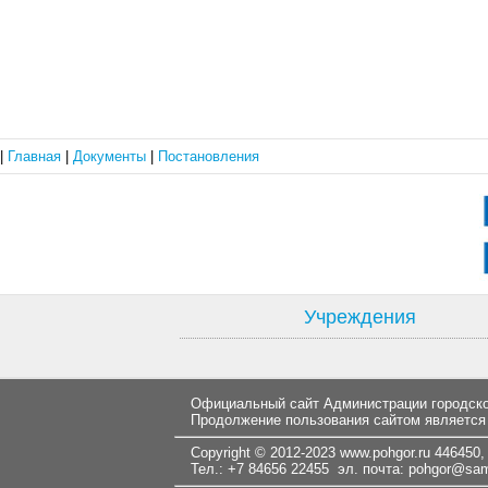
|
Главная
|
Документы
|
Постановления
Учреждения
Официальный сайт Администрации городског
Продолжение пользования сайтом является
Copyright © 2012-2023
www.pohgor.ru
446450, 
Тел.: +7 84656 22455 эл. почта:
pohgor@samt