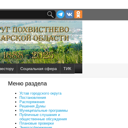
вестору
Социальная сфера
ТИК
Меню раздела
Устав городского округа
Постановления
Распоряжения
Решения Думы
Муниципальные программы
Публичные слушания и
общественные обсуждения
Плановые проверки
Энергосбережение