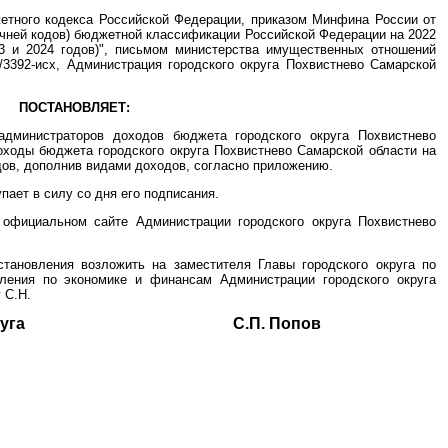
джетного кодекса Российской Федерации, приказом Минфина России от
речней кодов) бюджетной классификации Российской Федерации на 2022
23 и 2024 годов)", письмом министерства имущественных отношений
3392-исх, Администрация городского округа Похвистнево Самарской
ПОСТАНОВЛЯЕТ:
администраторов доходов бюджета городского округа Похвистнево
оходы бюджета городского округа Похвистнево Самарской области на
одов, дополнив видами доходов, согласно приложению.
пает в силу со дня его подписания.
 официальном сайте Администрации городского округа Похвистнево
становления возложить на заместителя Главы городского округа по
ления по экономике и финансам Администрации городского округа
 С.Н.
ского округа С.П. Попов