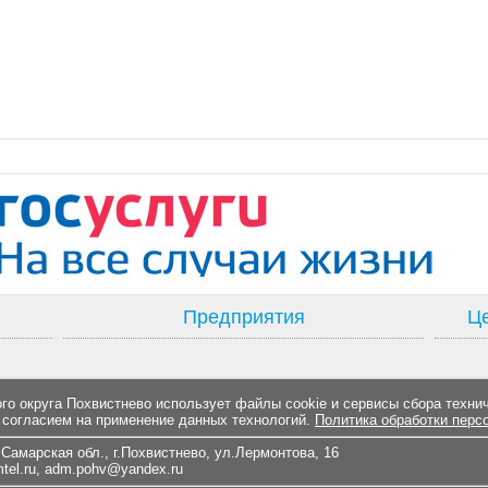
Предприятия
Це
о округа Похвистнево использует файлы cookie и сервисы сбора техни
 согласием на применение данных технологий.
Политика обработки перс
Самарская обл., г.Похвистнево, ул.Лермонтова, 16
el.ru
,
adm.pohv@yandex.ru