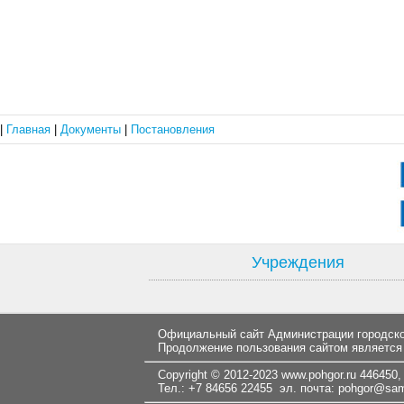
|
Главная
|
Документы
|
Постановления
Учреждения
Официальный сайт Администрации городског
Продолжение пользования сайтом является
Copyright © 2012-2023
www.pohgor.ru
446450, 
Тел.: +7 84656 22455 эл. почта:
pohgor@samt