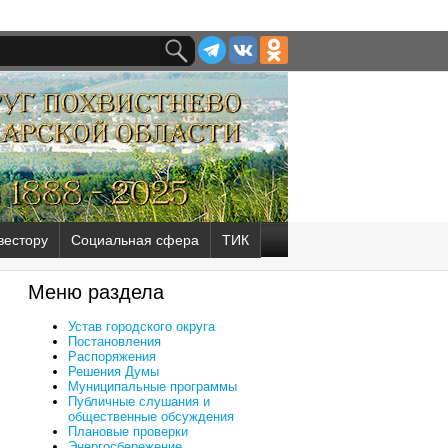
вестору
Социальная сфера
ТИК
Меню раздела
Устав городского округа
Постановления
Распоряжения
Решения Думы
Муниципальные программы
Публичные слушания и
общественные обсуждения
Плановые проверки
Энергосбережение