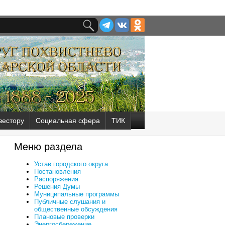
вестору
Социальная сфера
ТИК
Меню раздела
Устав городского округа
Постановления
Распоряжения
Решения Думы
Муниципальные программы
Публичные слушания и
общественные обсуждения
Плановые проверки
Энергосбережение