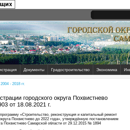
истрация
Документы
Градостроительство
Экономика
Ин
004 - 2018 гг.
трации городского округа Похвистнево
03 от
18.08.2021 г.
программу «Строительство, реконструкция и капитальный ремонт
округа Похвистнево до 2022 года», утверждённую постановлением
га Похвистнево Самарской области от 29.12.2015 № 1894