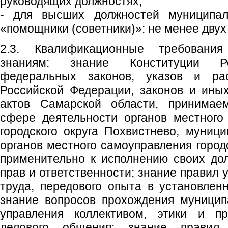
руководящих должностях;
- для высших должностей муниципал
«помощники (советники)»: не менее двух
2.3. Квалификационные требовани
знаниям: знание Конституции Ро
федеральных законов, указов и ра
Российской Федерации, законов и ины
актов Самарской области, принимае
сфере деятельности органов местного
городского округа Похвистнево, муниц
органов местного самоуправления город
применительно к исполнению своих до
прав и ответственности; знание правил 
труда, передового опыта в установлен
знание вопросов прохождения муницип
управления коллективом, этики и пр
делового общения; знание правил 