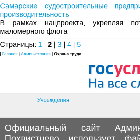
Самарские судостроительные предпр
производительность
В рамках нацпроекта, укрепляя пот
маломерного флота
Страницы:
1
|
2
|
3
|
4
|
5
|
Главная
|
Администрация
|
Охрана труда
Учреждения
Официальный сайт Админи
Похвистнево использует ф