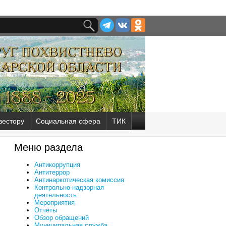
вестору
Социальная сфера
ТИК
Меню раздела
Антикоррупция
Антитеррор
Антинаркотическая комиссия
Контрольно-надзорная
деятельность
Мероприятия
Отчёты
Обзор обращений
Муниципальная служба