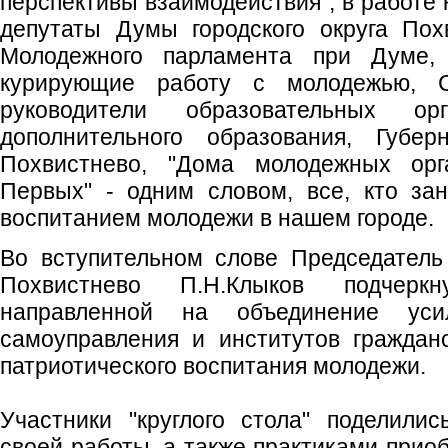
перспективы взаимодействия", в работе 
депутаты Думы городского округа Пох
Молодежного парламента при Думе, 
курирующие работу с молодежью,
руководители образовательных орг
дополнительного образования, Губер
Похвистнево, "Дома молодежных орг
Первых" - одним словом, все, кто за
воспитанием молодежи в нашем городе.
Во вступительном слове Председатель
Похвистнево П.Н.Клыков подчерк
направленной на объединение уси
самоуправления и институтов граждан
патриотического воспитания молодежи.
Участники "круглого стола" поделил
своей работы, а также практиками прио